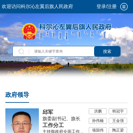
欢迎访问科尔沁左翼后旗人民政府
登录/注册
搜索
政府领导
洪鹏
韩冠宇
邱军
旗委副书记、旗长
孙伟楠
王金强
工作分工
项国伟
陶正梁
主持旗政府全面工作，