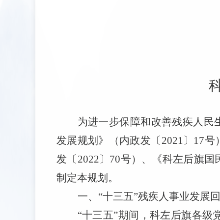
为
进一步保障和改善残疾人民
发展规划》（内政发〔
2021
〕
17
号
发〔
2022
〕
70
号）、《科左后旗国
制定本规划。
一、
“十三五”残疾人事业发展
“
十三五
”
期间，科左后旗
各级