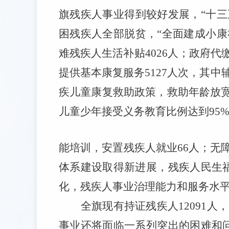
旗残疾人事业得到较好发展，
“
十三
困残疾人全部脱贫，
“
全面建成小康
难残疾人生活补贴
4026
人；
政府代
提供基本康复服务
5127
人次，其中
疾儿童康复救助政策，
救助年龄放
儿童少年接受义务教育比例达到
95
能培训，安置残疾人就业
66
人；
无
体系建设取得新进展，
残疾人民生
化，残疾人事业治理能力和服务水
全旗现有持证残疾人
12091
人，
事业还将面临一系列突出
的困难和