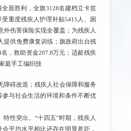
得全面胜利，
全旗
3128
名建档立卡贫
享受重度残疾人护理补贴
5415
人
、
困
意外伤害保险实现全覆盖；为残疾人
人提供免费康复训练
；
旗政府出台残
3
名，救助资金
207.8
万元；适龄
残疾
家庭手工编织技
无障碍改造；
残疾人社会保障和服务
等参与社会生活的环境和条件不断优
、特性突出。
“
十四五
”
时期，残疾人
社会平均水平相比还存在明显差距，