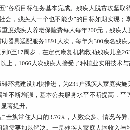
五
”
各项目标任务基本完成。残疾人脱贫攻坚取
社会，残疾人一个也不能少
”
的目标如期实现；
缴重度残疾人养老保险费每人每年
200
元，残疾人
辅助器具适配服务
1891
人次，
每年为
300
余名残疾
宽到
0
至
17
周岁，
在定点康复机构救助残疾儿童
26
%
以上，
1066
人次残疾人接受了种植业实用技术与
障碍环境建设加快推进，为
235
户残疾人家庭实施
福祉不断增强，基本公共服务水平不断提高，平
平显著提升。
占全旗常住人口的
3.76%
，人数众多、情况各异
问题
需要加以解决。
一是残疾人家庭人均收入与