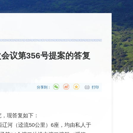
会议第356号提案的答复
分享到：
打印
究，现答复如下：
西辽河（迳流50公里）6座，均由私人于