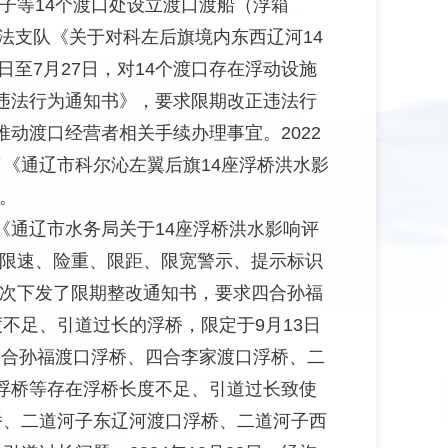
道河子等14个渡口处设立渡口渡船（浮箱
法支队《关于对科左后旗境内东西辽河14
日至7月27日，对14个渡口存在浮动设施
违法行为通知书》，要求限期改正违法行
动渡口经营者相关手续办理事宜。2022
了《通辽市科尔沁左翼后旗14座浮桥洪水影
案。
照《通辽市水务局关于14座浮桥洪水影响评
及限速、险重、限距、限宽警示、提示标识
再次下发了限期整改通知书，要求四合孙福
不足、引道过长的浮桥，限定于9月13日
、四合孙福渡口浮桥、四合李家渡口浮桥、二
浮桥等存在浮桥长度不足、引道过长致使
桥、二道河子东辽河渡口浮桥、二道河子西