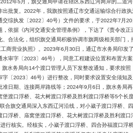
经营。2012年5月，旗交通局申请在辖区东西辽河两岸的二
出批复。2022年，我旗按照通辽市交通运输综合行政执
综执发〔2022〕40号）文件的要求，于2022年7月20
题，依据《内河交通安全管理条例》，下达了《责令改正
、合法化，组织旗交通局积极协调市旗两级相关部门，推
工商营业执照》。2023年6月30日，通辽市水务局印发
水审字〔2023〕46号），同意工程建设位置和布置方
0日，旗水务局向14个渡口管理人员下发整改通知，要求按
字〔2023〕46号）进行整改，同时要求设置安全须知
准日期、连接两岸路线等；2024年9月6日，旗水务局
堡渡口浮桥、花大树渡口浮桥及胜利渡口浮桥等5个长度
水务局联合旗交通局深入东西辽河沿线，对小崴子渡口浮桥
渡口浮桥、庙窝堡渡口浮桥、花大树渡口浮桥及胜利渡口
度进行核实。经核实，小崴子渡口浮桥、四合孙福渡口浮