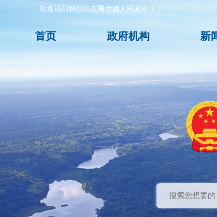
欢迎访问科尔沁左翼后旗人民政府！
首页
政府机构
新