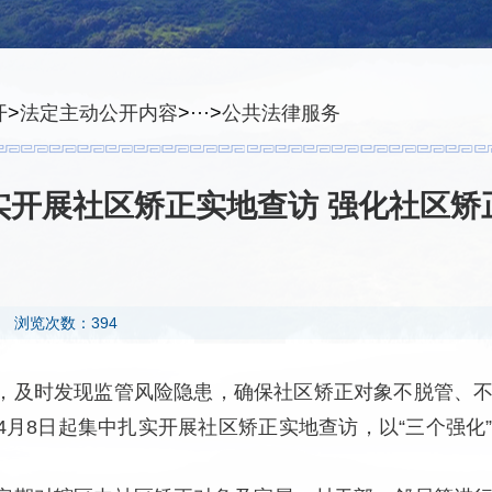
开
>
法定主动公开内容
>
···
>
公共法律服务
实开展社区矫正实地查访 强化社区矫
浏览次数：394
，及时发现监管风险隐患，确保社区矫正对象不脱管、
4月8日起集中扎实开展社区矫正实地查访，以“三个强化