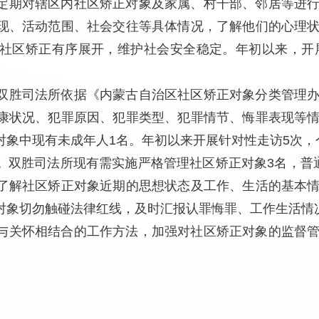
定期对辖区内社区矫正对象及家属、村干部、邻居等进
现、活动范围、社会交往等具体情况，了解他们的心理
社区矫正有序展开，维护社会安全稳定。年初以来，开展
双胜司法所依据《内蒙古自治区社区矫正对象分类管理
康状况、犯罪原因、犯罪类型、犯罪情节、悔罪表现等
象中现有未成年人1名。年初以来开展针对性走访5次，
。
双胜司法所现有需实施严格管理社区矫正对象3名，普
了解社区矫正对象近期的思想状态及工作、生活的基本
对象切勿触碰法律红线，及时汇报认罪悔罪、工作生活情
与关怀相结合的工作方法，加强对社区矫正对象的监督