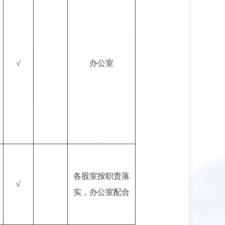
√
办公室
各股室按职责落
√
实，办公室配合