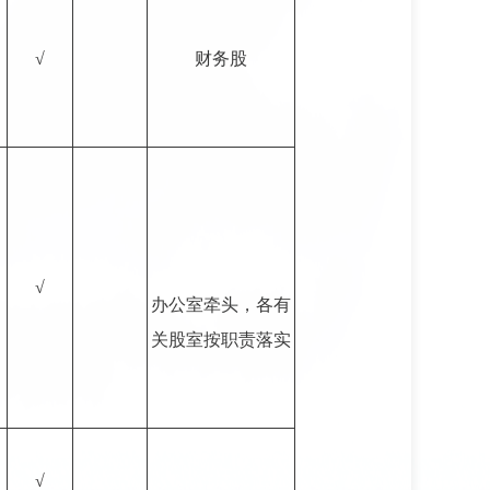
√
财务股
√
办公室牵头，各有
关股室按职责落实
√