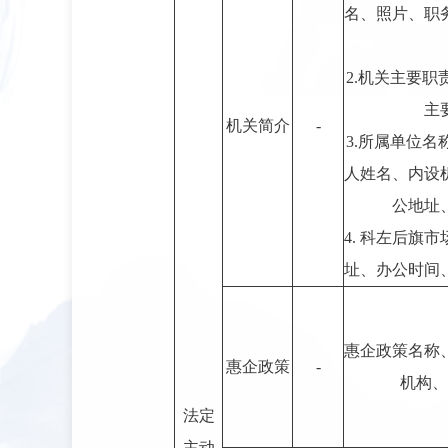
名、照片、职
2.机关主要
主
机关简介
-
3.所属单位
人姓名、内设
公地址
4. 科左后旗
址、办公时间
惠企政策名称
惠企政策
-
机构、
法定
主动