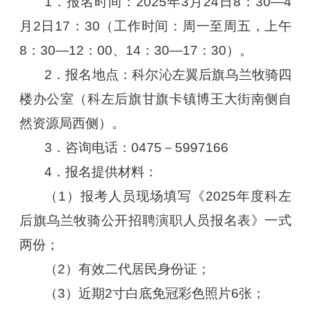
1．报名时间：2025年3月24日8：30—4
月2日17：30（工作时间：周一至周五，上午
8：30—12：00、14：30—17：30）。
2．报名地点：科尔沁左翼后旗乌兰牧骑四
楼办公室（科左后旗甘旗卡镇博王大街南侧自
然资源局西侧）。
3．咨询电话：0475－5997166
4．报名提供材料：
（1）报考人员现场填写《2025年度科左
后旗乌兰牧骑公开招聘演职人员报名表》一式
两份；
（2）有效二代居民身份证；
（3）近期2寸白底免冠彩色照片6张；