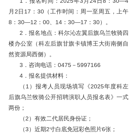
1．报名时间：2025年3月24日8：30—4
月2日17：30（工作时间：周一至周五，上午
8：30—12：00、14：30—17：30）。
2．报名地点：科尔沁左翼后旗乌兰牧骑四
楼办公室（科左后旗甘旗卡镇博王大街南侧自
然资源局西侧）。
3．咨询电话：0475－5997166
4．报名提供材料：
（1）报考人员现场填写《2025年度科左
后旗乌兰牧骑公开招聘演职人员报名表》一式
两份；
（2）有效二代居民身份证；
（3）近期2寸白底免冠彩色照片6张；